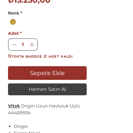
₺15.250,00
Fiyat
Renk
*
Adet
*
Stokta sadece 2 adet kaldı
Sepete Ekle
Hemen Satın Al
VitrA
Origin Uzun Havluluk Üçlü
A4489934
Origin