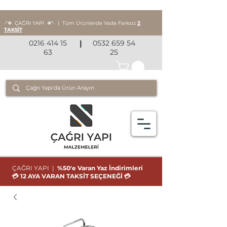
‧*❅ ÇAĞRI YAPI
❅*‧
|
Tüm Ürünlerde Vade Farksız
2
TAKSİT
0216 414 15
|
0532 659 54
63
25
ÇAĞRI YAPI |
%50'e Varan Yaz İndirimleri
💳 12 AYA VARAN TAKSİT SEÇENEĞİ 💳