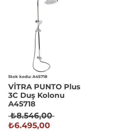
Stok kodu: A45718
VİTRA PUNTO Plus
3C Duş Kolonu
A45718
Normal
 ₺8.546,00 
İndirimli
Fiyat
₺6.495,00
Fiyat