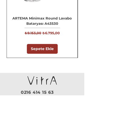
ARTEMA Minimax Round Lavabo
Bataryası A43530
Normal Fiyat
İndirimli Fiyat
₺9.153,00
₺6.795,00
Sepete Ekle
0216 414 15 63
0532 659 54 25
Pazartesi - Cuma |
09:30 - 19:00
Cumartesi |
10:00 - 18:30