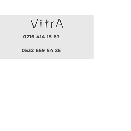
0216 414 15 63
0532 659 54 25
Pazartesi - Cuma |
09:30 - 19:00
Cumartesi |
10:00 - 18:30
Pazar |
Kapalı
Kurumsal
VitrA
|
Artema
Hakkımızda
VitrA Ürünleri
Referanslar
Artema Ürünleri
İletişim
VitrA Banyo Aksesuar
Misyon & Değerler
VitrA Banyo Mobilyaları
VitrA
Artema