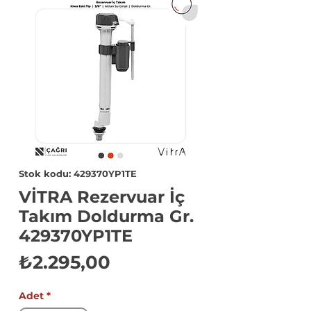
Stok kodu: 429370YP1TE
VİTRA Rezervuar İç
Takım Doldurma Gr.
429370YP1TE
Fiyat
₺2.295,00
Adet
*