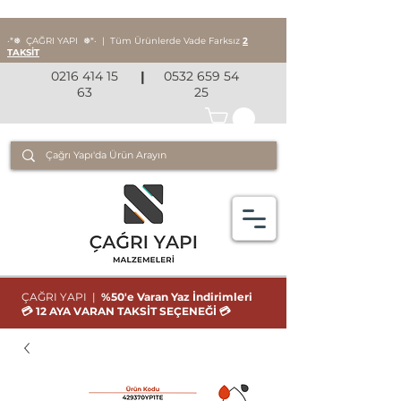
‧*❅ ÇAĞRI YAPI
❅*‧
|
Tüm Ürünlerde Vade Farksız
2
TAKSİT
0216 414 15
|
0532 659 54
63
25
ÇAĞRI YAPI |
%50'e Varan Yaz İndirimleri
💳 12 AYA VARAN TAKSİT SEÇENEĞİ 💳