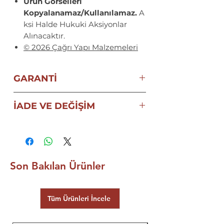
Ürün Görselleri
Kopyalanamaz/Kullanılamaz.
A
ksi Halde Hukuki Aksiyonlar
Alınacaktır.
© 2026 Çağrı Yapı Malzemeleri
GARANTİ
ECZACIBAŞI VitrA ORİJİNAL
İADE VE DEĞİŞİM
ÜRÜN GARANTİSİ
AMBALAJI AÇILDIĞI VE
MONTAJ UYGULAMASI
YAPILDIĞI TAKDİRDE
İADE VE
DEĞİŞİMİ
SÖZ KONUSU
Son Bakılan Ürünler
DEĞİLDİR.
ÜRÜN KARGOLAMA
Tüm Ürünleri İncele
GÖRSELLERİ VEYA VİDEOLARI
KARGOLAMA ESNASINDA