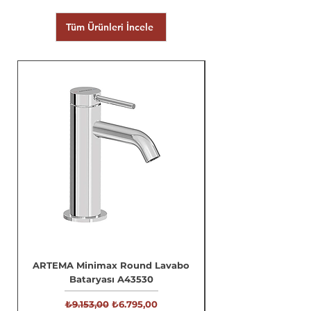
Tüm Ürünleri İncele
ARTEMA Minimax Round Lavabo
Bataryası A43530
Normal Fiyat
İndirimli Fiyat
₺9.153,00
₺6.795,00