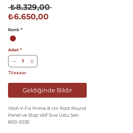
Normal
 ₺8.329,00 
İndirimli
Fiyat
₺6.650,00
Fiyat
Renk
*
Adet
*
Tükendi
Geldiğinde Bildir
VitrA V-Fix Prime 8 cm Root Round
Panel ve Stop Valf Sıva Üstü Seti
800-2035