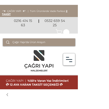
‧*❅ ÇAĞRI YAPI
❅*‧
|
Tüm Ürünlerde Vade Farksız
2
TAKSİT
0216 414 15
|
0532 659 54
63
25
ÇAĞRI YAPI |
%50'e Varan Yaz İndirimleri
💳 12 AYA VARAN TAKSİT SEÇENEĞİ 💳