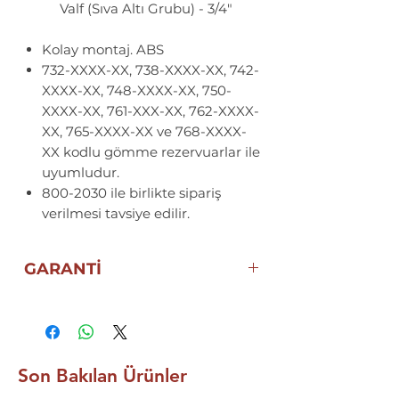
Valf (Sıva Altı Grubu) - 3/4"
Kolay montaj. ABS
732-XXXX-XX, 738-XXXX-XX, 742-
XXXX-XX, 748-XXXX-XX, 750-
XXXX-XX, 761-XXX-XX, 762-XXXX-
XX, 765-XXXX-XX ve 768-XXXX-
XX kodlu gömme rezervuarlar ile
uyumludur.
800-2030 ile birlikte sipariş
verilmesi tavsiye edilir.
GARANTİ
ECZACIBAŞI VitrA GARANTİSİ
Son Bakılan Ürünler