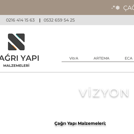
‧*❅ ÇA
0216 414 15 63
|
0532 659 54 25
VitrA
ARTEMA
ECA
VİZYON
Çağrı Yapı Malzemeleri;