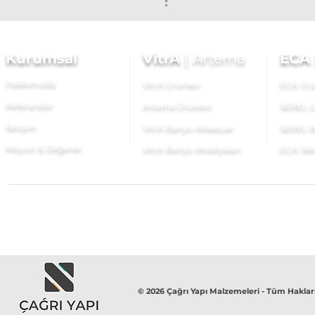
Kurumsal
VitrA
|
Artema
ECA
Hakkımızda
VitrA Ürünleri
ECA Ürü
Referanslar
Artema Ürünleri
SEREL Ü
İletişim
VitrA Banyo Aksesuar
SEREL B
Misyon & Değerler
VitrA Banyo Mobilyaları
ECA Tek
© 2026 Çağrı Yapı Malzemeleri - Tüm Hakları