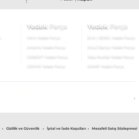
Yedek
Parça
Yedek
Parça
ı
VitrA Yedek Parça
ECA | SEREL Yedek Parça
Artema Yedek Parça
KALE Banyo Yedek Parça
GEBERİT Yedek Parça
Teka Mutfak Yedek Parça
GROHE Yedek Parça
SIAMP Yedek Parça
Gizlilik ve Güvenlik
İptal ve İade Koşulları
Mesafeli Satış Sözleşmesi