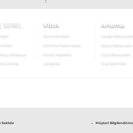
|
SEREL
VitrA
Artema
nleri
Asma Klozetler
Lavabo Bataryalar
rünleri
Gömme Rezervuarlar
Banyo Bataryaları
anyo Aksesuar
Klozet Kapakları
Eviye Bataryaları
nik Ürünler
Lavabolar
Duş Sistemleri
 Saklıdır
Müşteri Bilgilendirme