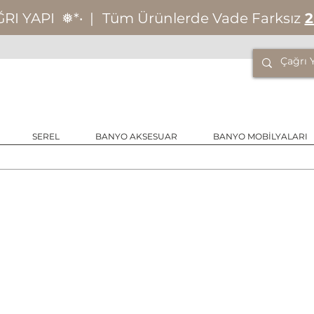
ĞRI YAPI
❅*‧
|
Tüm Ürünlerde Vade Farksız
2
SEREL
BANYO AKSESUAR
BANYO MOBİLYALARI