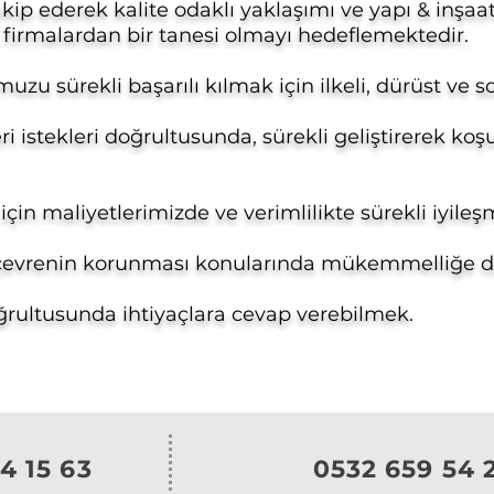
akip ederek kalite odaklı yaklaşımı ve yapı & inşaa
i firmalardan bir tanesi olmayı hedeflemektedir.
 sürekli başarılı kılmak için ilkeli, dürüst ve 
i istekleri doğrultusunda, sürekli geliştirerek k
in maliyetlerimizde ve verimlilikte sürekli iyile
ile çevrenin korunması konularında mükemmelliğe d
rultusunda ihtiyaçlara cevap verebilmek.
4 15 63
0532 659 54 